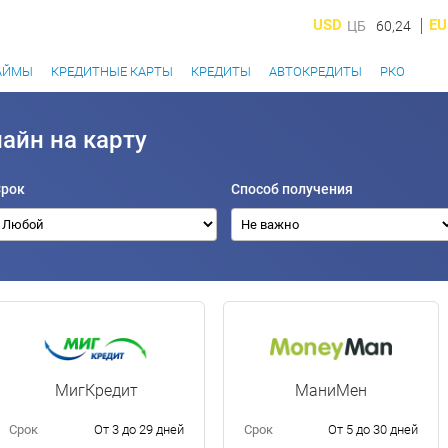
USD
EU
ЦБ
60,24
АЙМЫ
КРЕДИТНЫЕ КАРТЫ
КРЕДИТЫ
АВТОКРЕДИТЫ
РКО
айн на карту
Срок
Способ получения
МигКредит
МаниМен
Срок
От 3 до 29 дней
Срок
От 5 до 30 дней