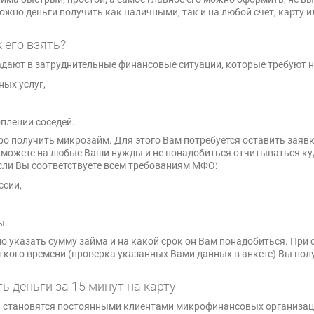
ожно деньги получить как наличными, так и на любой счет, карту и
 его взять?
дают в затруднительные финансовые ситуации, которые требуют 
ых услуг,
плении соседей.
ро получить микрозайм. Для этого Вам потребуется оставить заяв
ы можете на любые Ваши нужды и не понадобиться отчитываться ку
сли Вы соответствуете всем требованиям МФО:
ссии,
ы.
 указать сумму займа и на какой срок он Вам понадобиться. При 
ткого времени (проверка указанных Вами данных в анкете) Вы пол
ь деньги за 15 минут на карту
 становятся постоянными клиентами микрофинансовых организаци