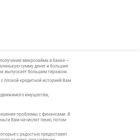
 получения микрозайма в банке –
маленькую сумму денег и большие
анк выпускает большим тиражом.
 с плохой кредитной историей Вам
недвижимого имущества,
решения проблемы с финансами. В
еньги Вам начислят пеню, потом
 которые с радостью предоставят
ходя из дома, при наличии