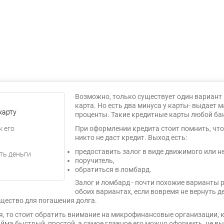
Возможно, только существует один вариант
карта. Но есть два минуса у карты- выдает 
карту
проценты. Такие кредитные карты любой б
к его
При оформлении кредита стоит помнить, что
никто не даст кредит. Выход есть:
предоставить залог в виде движимого или 
ть деньги
поручитель,
обратиться в ломбард.
Залог и ломбард - почти похожие варианты 
обоих вариантах, если вовремя не вернуть д
щество для погашения долга.
ля, то стоит обратить внимание на микрофинансовые организации,
ма быстрый, простой, а самое главное его можно оформить, не вы