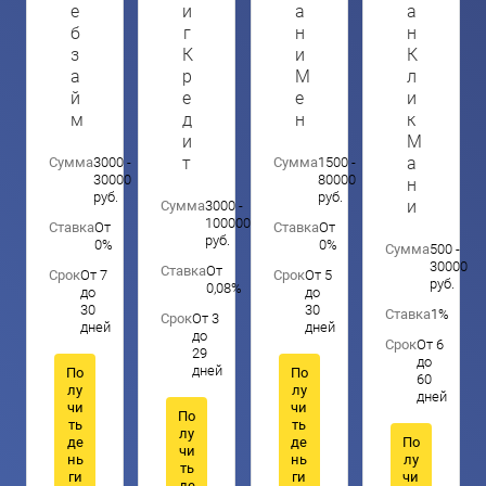
е
и
а
а
б
г
н
н
з
К
и
К
а
р
М
л
й
е
е
и
м
д
н
к
и
М
т
а
Сумма
3000 -
Сумма
1500 -
30000
80000
н
руб.
руб.
и
Сумма
3000 -
100000
Ставка
От
Ставка
От
руб.
0%
0%
Сумма
500 -
30000
Ставка
От
Срок
От 7
Срок
От 5
руб.
0,08%
до
до
30
30
Ставка
1%
Срок
От 3
дней
дней
до
Срок
От 6
29
до
дней
По
По
60
лу
лу
дней
чи
чи
По
ть
ть
лу
де
де
По
чи
нь
нь
лу
ть
ги
ги
чи
де