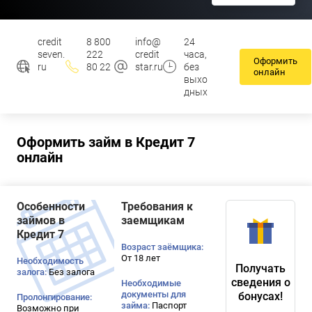
credit
8 800
info@
24
seven.
222
credit
часа,
Оформить
ru
80 22
star.ru
без
онлайн
выхо
дных
Оформить займ в Кредит 7
онлайн
Особенности
Требования к
займов в
заемщикам
Кредит 7
Возраст заёмщика:
От 18 лет
Необходимость
Получать
залога:
Без залога
сведения о
Необходимые
документы для
бонусах!
Пролонгирование:
займа:
Паспорт
Возможно при