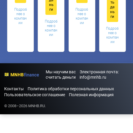
ть
нь
де
ги
Подроб
Подроб
нь
нее о
нее о
ги
компан
компан
Подроб
ии
ии
нее о
Подроб
компан
нее о
ии
компан
ии
Мы научим вас
Электронная почта:
считать деньги
info@mnhb.ru
Контакты
Политика обработки персональных данных
Пользовательское соглашение
Полезная информация
© 2008–2026 MNHB.RU.