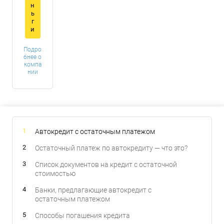
н
ь
г
и
Подро
бнее о
компа
нии
Автокредит с остаточным платежом
Остаточный платеж по автокредиту — что это?
Список документов на кредит с остаточной
стоимостью
Банки, предлагающие автокредит с
остаточным платежом
Способы погашения кредита