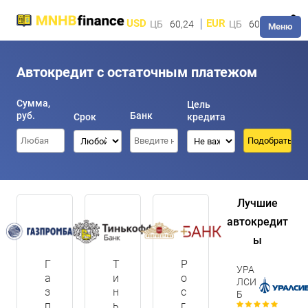
USD
EUR
ЦБ
60,24
ЦБ
60,28
Меню
Автокредит с остаточным платежом
Сумма,
Цель
руб.
Банк
Срок
кредита
Лучшие
автокредит
ы
Г
Т
Р
УРА
а
и
о
ЛСИ
з
н
с
Б
п
ь
г