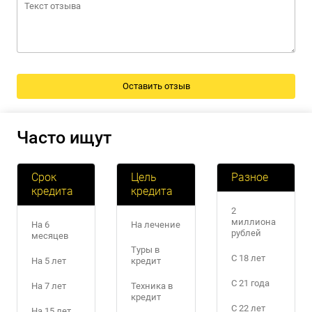
Часто ищут
Срок
Цель
Разное
кредита
кредита
2
миллиона
На 6
На лечение
рублей
месяцев
Туры в
С 18 лет
На 5 лет
кредит
С 21 года
На 7 лет
Техника в
кредит
С 22 лет
На 15 лет