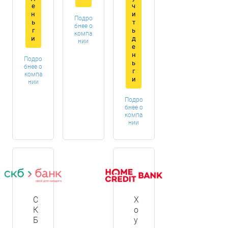
е
ч
н
и
Подро
ь
т
бнее о
г
ь
компа
и
д
нии
е
н
Подро
ь
бнее о
г
компа
и
нии
Подро
бнее о
компа
нии
С
Х
К
о
Б
у