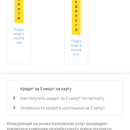
ь
н
д
ь
е
г
н
и
ь
г
и
Подро
бнее о
компа
Подро
нии
бнее о
компа
нии
Кредит за 5 минут на карту
Как получить кредит за 5 минут по паспорту
Особенности кредита наличными за 5 минут
Конкуренция на рынке банковских услуг вынуждает
кредитные компании разрабатывать новые продукты,