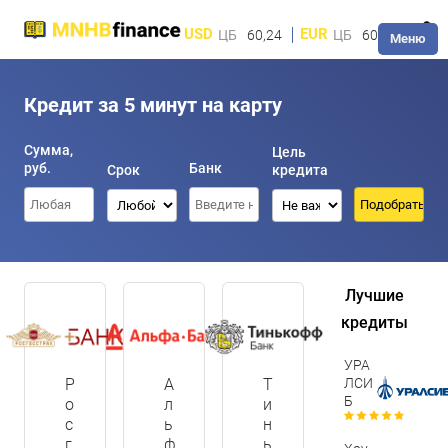
USD
EUR
ЦБ
60,24
ЦБ
60,28
Меню
Кредит за 5 минут на карту
Сумма,
Цель
руб.
Банк
Срок
кредита
Лучшие
кредиты
УРА
Р
А
Т
ЛСИ
Б
о
л
и
с
ь
н
г
ф
ь