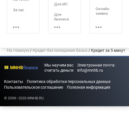
Для ИП
Онлайн
За час
заявка
Для
бизнеса
За 5 минут
Без отказа
Для
военнослу
Без
жащих
посещения
банка
Программа
На главную
/
Кредит без посещения банка
/ Кредит за 5 минут
«Молодая
Без стажа
семья»
работы
Мы научим вас
Электронная почта:
Кредит без
Дистанцио
считать деньги
info@mnhb.ru
трудовой
нно
книжки
Контакты
Политика обработки персональных данных
Долгосроч
Пользовательское соглашение
Полезная информация
ный
© 2008–2026 MNHB.RU.
Наличным
и
По
паспорту и
СНИЛС