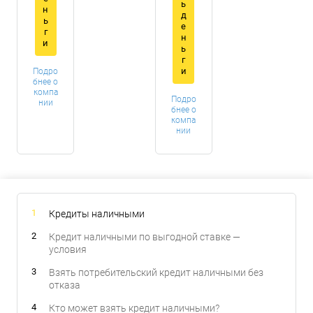
ь
н
д
ь
е
г
н
и
ь
г
и
Подро
бнее о
компа
Подро
нии
бнее о
компа
нии
Кредиты наличными
Кредит наличными по выгодной ставке —
условия
Взять потребительский кредит наличными без
отказа
Кто может взять кредит наличными?