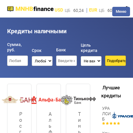
USD
EUR
ЦБ
60,24
ЦБ
60,28
Меню
Кредиты наличными
Сумма,
Цель
руб.
Банк
Срок
кредита
Лучшие
кредиты
УРА
Р
А
Т
ЛСИ
Б
о
л
и
с
ь
н
г
ф
ь