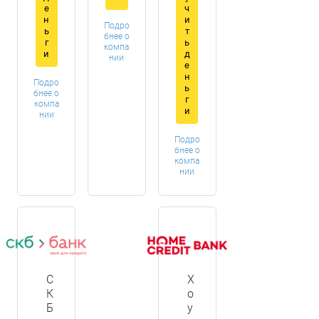
е
ч
н
и
Подро
ь
т
бнее о
г
ь
компа
и
д
нии
е
н
Подро
ь
бнее о
г
компа
и
нии
Подро
бнее о
компа
нии
С
Х
К
о
Б
у