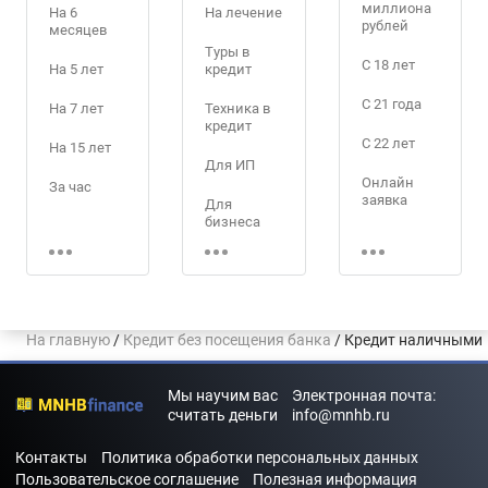
миллиона
На 6
На лечение
рублей
месяцев
Туры в
С 18 лет
На 5 лет
кредит
С 21 года
На 7 лет
Техника в
кредит
С 22 лет
На 15 лет
Для ИП
Онлайн
За час
заявка
Для
бизнеса
За 5 минут
Без отказа
Для
военнослу
Без
жащих
посещения
банка
Программа
На главную
/
Кредит без посещения банка
/ Кредит наличными
«Молодая
Без стажа
семья»
работы
Мы научим вас
Электронная почта:
Кредит без
Дистанцио
считать деньги
info@mnhb.ru
трудовой
нно
книжки
Контакты
Политика обработки персональных данных
Долгосроч
Пользовательское соглашение
Полезная информация
ный