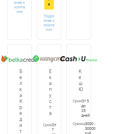
бнее о
и
компа
нии
Подро
бнее о
компа
нии
Б
Е
К
е
к
е
л
а
ш
к
п
Ю
а
у
К
с
Срок
От 5
до
р
т
25
е
а
дней
д
Сумма
3000 -
и
Срок
От
30000
7
т
руб.