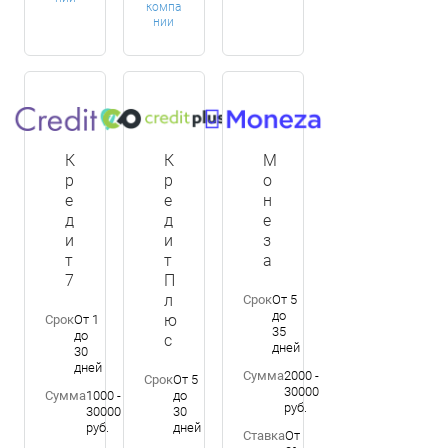
компа
нии
К
К
М
р
р
о
е
е
н
д
д
е
и
и
з
т
т
а
7
П
л
Срок
От 5
до
ю
Срок
От 1
35
до
с
дней
30
дней
Сумма
2000 -
Срок
От 5
30000
Сумма
1000 -
до
руб.
30000
30
руб.
дней
Ставка
От