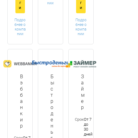
г
г
нии
и
и
Подро
Подро
бнее о
бнее о
компа
компа
нии
нии
В
Б
З
э
ы
а
б
с
й
б
т
м
а
р
е
н
о
р
к
д
и
е
Срок
От 7
до
р
н
30
ь
дней
Срок
От 7