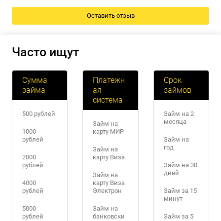
Часто ищут
Сумма
Платежн
Срок
займа
ая
займов
система
500 рублей
Займ на 2
месяца
Займ на
1000
карту МИР
рублей
Займ на
год
Займ на
2000
карту Виза
рублей
Займ на 30
дней
Займ на
4000
карту Виза
рублей
Электрон
Займ за 15
минут
5000
Займ на
рублей
банковски
Займ за 5