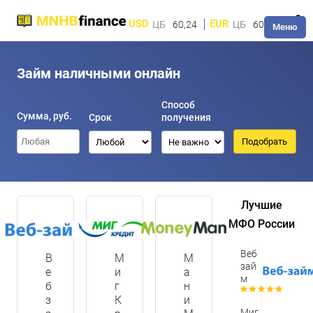
USD
EUR
ЦБ
60,24
ЦБ
60,28
Меню
Займ наличными онлайн
Способ
Сумма, руб.
Срок
получения
Лучшие
МФО России
Веб
В
М
М
зай
е
и
а
м
б
г
н
з
К
и
Миг