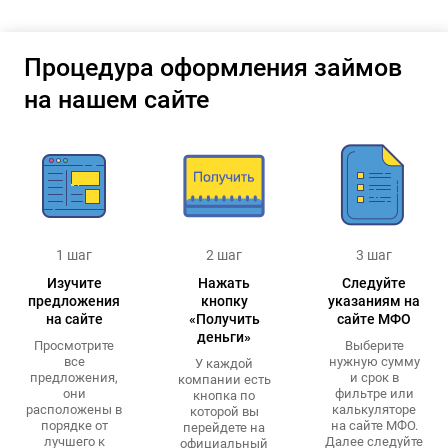
Процедура оформления займов
на нашем сайте
1 шаг
2 шаг
3 шаг
Изучите
Нажать
Следуйте
предложения
кнопку
указаниям на
на сайте
«Получить
сайте МФО
деньги»
Просмотрите
Выберите
все
нужную сумму
У каждой
предложения,
и срок в
компании есть
они
фильтре или
кнопка по
расположены в
калькуляторе
которой вы
порядке от
на сайте МФО.
перейдете на
лучшего к
Далее следуйте
официальный