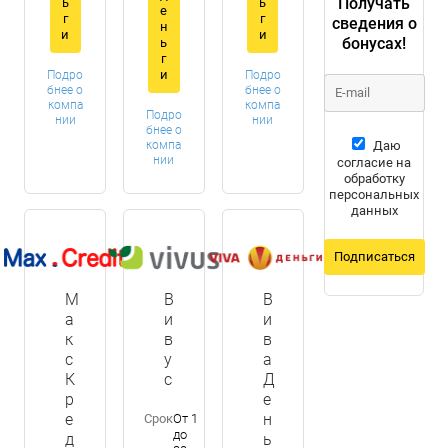
Получать
ь
ь
е
г
г
сведения о
н
и
и
бонусах!
ь
г
и
Подро
Подро
бнее о
бнее о
компа
компа
Подро
нии
нии
бнее о
компа
Даю
нии
согласие на
обработку
персональных
данных
Подписаться
М
В
В
а
и
и
к
в
в
с
у
а
К
с
Д
р
е
е
н
Срок
От 1
до
д
ь