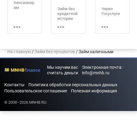
пенсионер
Займ на
ам
Займ без
Через
карту
кредитной
Госуслуги
Сбербанка
Займ для
истории
граждан
Автоматич
Займ на
СНГ
Займ без
еские
кредитную
подтвержд
карту
Займ
ения
Без
Сбербанка
пропащим
личности
электронн
ой почты
На главную
/
Займ без процентов
/ Займ наличными
Займ
Займ от
Без
наличным
частного
прописки и
Без
и
лица
регистраци
комиссии
Мы научим вас
Электронная почта:
и
считать деньги
info@mnhb.ru
Займ на
Безотказн
номер
Займ без
ый
телефона
Контакты
Политика обработки персональных данных
справки о
Пользовательское соглашение
доходах
Полезная информация
Без
Займ на
возврата
Киви
© 2008–2026 MNHB.RU.
Для
Займ на
бизнеса
виртуальну
ю карту
Для ИП
Займ на
Яндекс