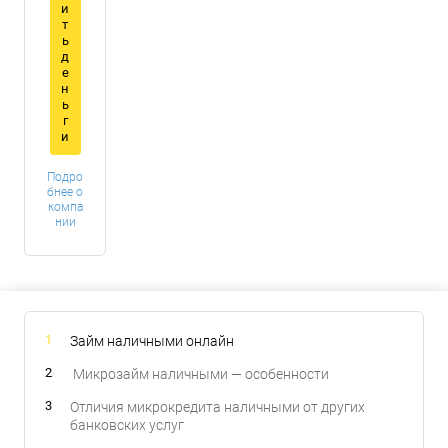
и
т
ь
д
е
н
ь
г
и
Подро
бнее о
компа
нии
Займ наличными онлайн
Микрозайм наличными — особенности
Отличия микрокредита наличными от других
банковских услуг