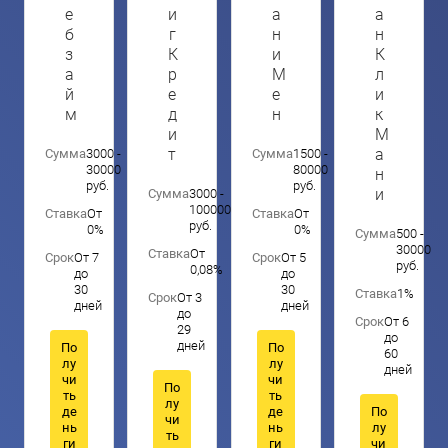
е
и
а
а
б
г
н
н
з
К
и
К
а
р
М
л
й
е
е
и
м
д
н
к
и
М
т
а
Сумма
3000 -
Сумма
1500 -
30000
80000
н
руб.
руб.
и
Сумма
3000 -
100000
Ставка
От
Ставка
От
руб.
0%
0%
Сумма
500 -
30000
Ставка
От
Срок
От 7
Срок
От 5
руб.
0,08%
до
до
30
30
Ставка
1%
Срок
От 3
дней
дней
до
Срок
От 6
29
до
дней
По
По
60
лу
лу
дней
чи
чи
По
ть
ть
лу
де
де
По
чи
нь
нь
лу
ть
ги
ги
чи