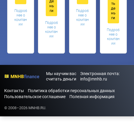
де
ть
нь
де
ги
Подроб
Подроб
нь
нее о
нее о
ги
компан
компан
Подроб
ии
ии
нее о
Подроб
компан
нее о
ии
компан
ии
Мы научим вас
Электронная почта:
считать деньги
info@mnhb.ru
Контакты
Политика обработки персональных данных
Пользовательское соглашение
Полезная информация
© 2008–2026 MNHB.RU.