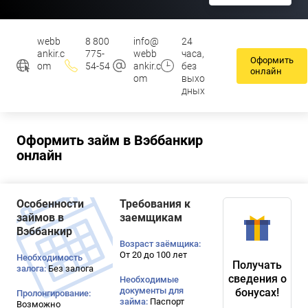
webb
8 800
info@
24
ankir.c
775-
webb
часа,
Оформить
om
54-54
ankir.c
без
онлайн
om
выхо
дных
Оформить займ в Вэббанкир
онлайн
Особенности
Требования к
займов в
заемщикам
Вэббанкир
Возраст заёмщика:
От 20 до 100 лет
Необходимость
Получать
залога:
Без залога
сведения о
Необходимые
документы для
бонусах!
Пролонгирование:
займа:
Паспорт
Возможно