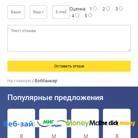
Оценка:
1
2
3
4
5
На главную
/ Вэббанкир
Популярные предложения
В
М
М
В