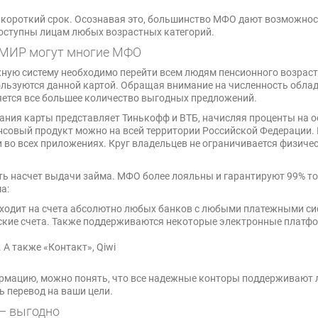
в короткий срок. Осознавая это, большинство МФО дают возможнос
оступны лицам любых возрастных категорий.
у МИР могут многие МФО
жную систему необходимо перейти всем людям пенсионного возрас
льзуются данной картой. Обращая внимание на численность облада
ется все большее количество выгодных предложений.
ания карты представляет Тинькофф и ВТБ, начисляя проценты на о
нсовый продукт можно на всей территории Российской Федерации.
и во всех приложениях. Круг владельцев не ограничивается физиче
ь насчет выдачи займа. МФО более лояльны и гарантируют 99% тог
а:
сходит на счета абсолютно любых банков с любыми платежными си
кие счета. Также поддерживаются некоторые электронные платфо
 А также «Контакт», Qiwi
мацию, можно понять, что все надежные конторы поддерживают 
ь перевод на ваши цели.
 — выгодно