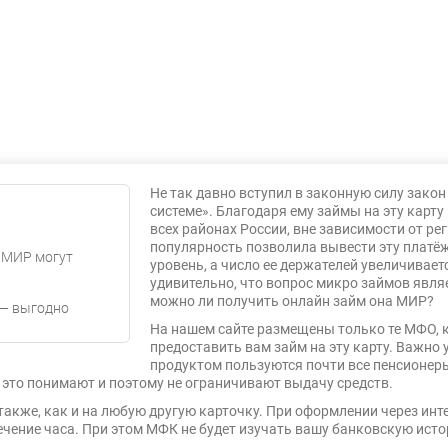
Не так давно вступил в законную силу зако
системе». Благодаря ему займы на эту карту
всех районах России, вне зависимости от ре
популярность позволила вывести эту платё
 МИР могут
уровень, а число ее держателей увеличивае
удивительно, что вопрос микро займов явля
можно ли получить онлайн займ она МИР?
 — выгодно
На нашем сайте размещены только те МФО, 
предоставить вам займ на эту карту. Важно
продуктом пользуются почти все пенсионеры
это понимают и поэтому не ограничивают выдачу средств.
кже, как и на любую другую карточку. При оформлении через интерн
течение часа. При этом МФК не будет изучать вашу банковскую исто