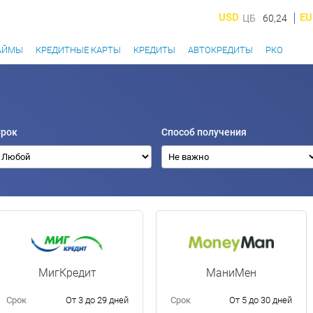
USD
EU
ЦБ
60,24
АЙМЫ
КРЕДИТНЫЕ КАРТЫ
КРЕДИТЫ
АВТОКРЕДИТЫ
РКО
Срок
Способ получения
МигКредит
МаниМен
Срок
От 3 до 29 дней
Срок
От 5 до 30 дней