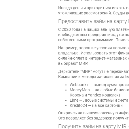
Иногда деньги приходиться искать 
утомляющих рассмотрений. Ссуды д
Предоставить займ на карт
С 2020 года на национальную плате
внебюджетных предприятиях, уже по
собственными программами. Появля
Например, хорошие условия пользов
владельца. Использовать этот фина
онлайн-оплат в интернет-магазинах 
выбирают МИР.
Держатели "МИР" могут не переживат
Компании и методы зачисления займ
Webbankir — вывод сумм прои
MoneyMan — на любые банковс
Корона и Yandex-кошелек)
Lime — Любые системы и счета.
Kredito24 — на все карточки
Опираясь на вышеизложенную инфор
Это позволяет без задержек получит
Получить займ на карту MIR