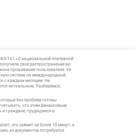
н ФЗ-161 «О национальной платежной
 получили свое распространение во
гиона проживания пользователя. Её
жную систему на международный
тся с каждым месяцем. Не
ется актуальным. Разберемся,
которые без проблем готовы
 учитывать, что этим финансовым
 и граждане, трудящиеся в
ет, это займет не более 10 минут, а
рию, из документов потребуется