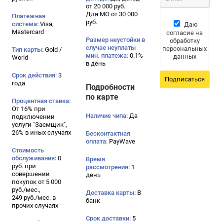
от 20 000 руб.
Для МО от 30 000
Платежная
руб.
система:
Visa,
Даю
Mastercard
согласие на
Размер неустойки в
обработку
случае неуплаты
персональных
Тип карты:
Gold /
мин. платежа:
0.1%
данных
World
в день
Срок действия:
3
Подписаться
года
Подробности
по карте
Процентная ставка:
От 16% при
Наличие чипа:
Да
подключении
услуги "Заемщик",
26% в иных случаях
Бесконтактная
оплата:
PayWave
Стоимость
обслуживания:
0
Время
руб. при
рассмотрения:
1
совершении
день
покупок от 5 000
руб./мес.,
Доставка карты:
В
249 руб./мес. в
банк
прочих случаях
Срок доставки:
5