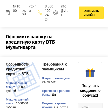
№10
vtb.r
8 800
info
00
u
100-
@vtb
Оформить
онлайн
24-
.ru
24
Оформить заявку на
кредитную карту ВТБ
Мультикарта
Особенности
Требования к
кредитной
заемщикам
карты в ВТБ
Возраст заёмщика:
21-70 лет
Минимальный
Получать
лимит:
10000
сведения о
рублей
Прописка в регионе
банка:
Да
бонусах!
Максимальный
лимит:
1000000
Подтверждение
рублей
дохода:
Да, доход