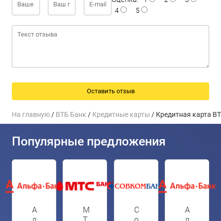
4
5
На главную
/
ВТБ Банк
/
Кредитные карты
/ Кредитная карта В
Популярные предложения
А
М
С
А
л
Т
о
л