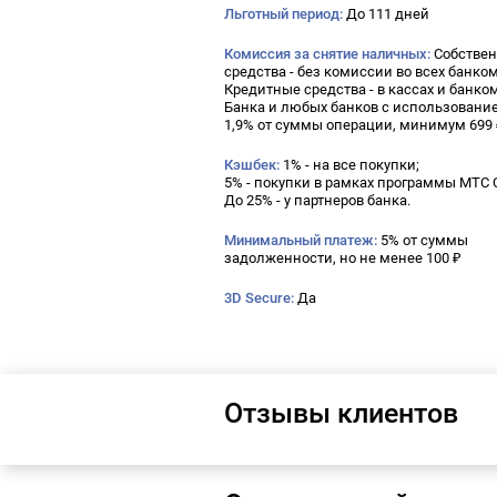
Льготный период:
До 111 дней
Комиссия за снятие наличных:
Собстве
средства - без комиссии во всех банко
Кредитные средства - в кассах и банко
Банка и любых банков с использование
1,9% от суммы операции, минимум 699
Кэшбек:
1% - на все покупки;
5% - покупки в рамках программы МТС 
До 25% - у партнеров банка.
Минимальный платеж:
5% от суммы
задолженности, но не менее 100 ₽
3D Secure:
Да
Отзывы клиентов