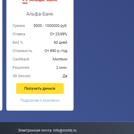
Альфа-Банк
Сумма
5000 - 1000000 руб.
Ставка
От 23,99%
Без %
60 дней
Стоимость
От 990 р./год
Cashback
Милями
Решение
2 мин.
3D Secure
Да
Получить деньги
Подробнее о компании
Электронная почта:
info@mnhb.ru