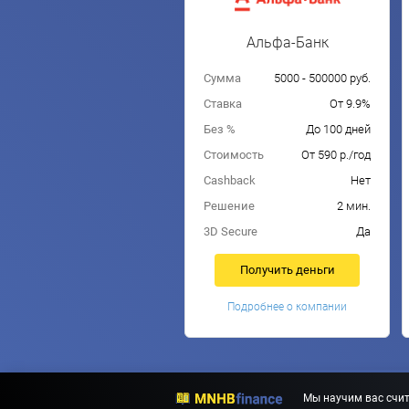
Альфа-Банк
Сумма
5000 - 500000 руб.
Ставка
От 9.9%
Без %
До 100 дней
Стоимость
От 590 р./год
Cashback
Нет
Решение
2 мин.
3D Secure
Да
Получить деньги
Подробнее о компании
Мы научим вас счит