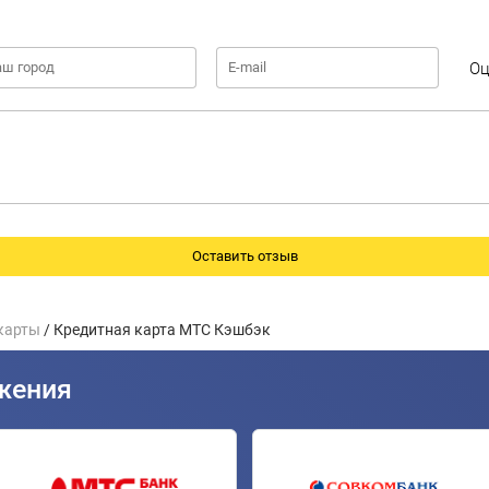
Оц
карты
/ Кредитная карта МТС Кэшбэк
жения