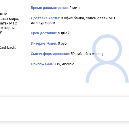
Время рассмотрения:
2 мин.
нные
Доставка карты:
В офис банка, салон связи МТС
матах мира,
или курьером
матах МТС
м карты -
 ₽
Срок доставки:
5 дней
Интернет-банк:
0 руб.
Cashback;
Смс-информирование:
59 рублей в месяц
Приложение:
iOS, Android