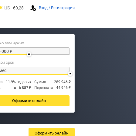
R
ЦБ
60,28
Вход / Регистрация
ко вам нужно
кой срок
ка
11.9% годовых
Сумма
289 946 ₽
ж
от 6 857 ₽
Переплата
44 946 ₽
Оформить онлайн
Оформить онлайн