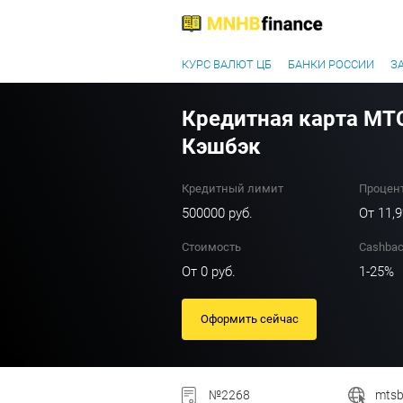
КУРС ВАЛЮТ ЦБ
БАНКИ РОССИИ
З
Кредитная карта МТ
Кэшбэк
Кредитный лимит
Процент
500000 руб.
От 11,
Стоимость
Cashba
От 0 руб.
1-25%
Оформить сейчас
№2268
mtsb