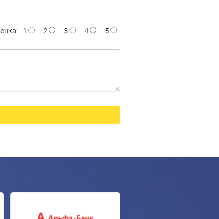
енка:
1
2
3
4
5