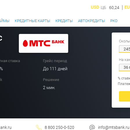
USD
EU
ЦБ
60,24
АЙМЫ
КРЕДИТНЫЕ КАРТЫ
КРЕДИТЫ
АВТОКРЕДИТЫ
РКО
С
Сколь
На ка
ная ставка
Грейс период
9%
До 111 дней
% став
ck
Решение
Плате
2 мин.
ank.ru
8 800 250-0-520
info@mtsbank.ru