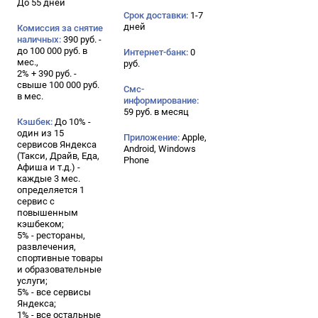
До 55 дней
Срок доставки:
1-7
дней
Комиссия за снятие
наличных:
390 руб. -
до 100 000 руб. в
Интернет-банк:
0
мес.,
руб.
2% + 390 руб. -
свыше 100 000 руб.
Смс-
в мес.
информирование:
59 руб. в месяц
Кэшбек:
До 10% -
один из 15
Приложение:
Apple,
сервисов Яндекса
Android, Windows
(Такси, Драйв, Еда,
Phone
Афиша и т.д.) -
каждые 3 мес.
определяется 1
сервис с
повышенным
кэшбеком;
5% - рестораны,
развлечения,
спортивные товары
и образовательные
услуги;
5% - все сервисы
Яндекса;
1% - все остальные