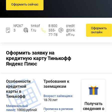
Оформить сейчас
№267
tinkof
8 800
credit
Оформить
3
f.ru
555-
@tink
онлайн
77-78
off.ru
Оформить заявку на
кредитную карту Тинькофф
Яндекс Плюс
Особенности
Требования к
кредитной
заемщикам
карты в
Тинькофф
Возраст заёмщика:
18-70 лет
Получать
Минимальный
сведения о
Прописка в регионе
лимит:
10000 рублей