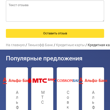
На главную
/
Тинькофф Банк
/
Кредитные карты
/ Кредитная к
Популярные предложения
А
М
С
А
л
Т
о
л
ь
С
в
ь
ф
к
ф