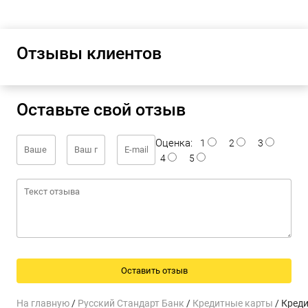
Отзывы клиентов
Оставьте свой отзыв
Оценка:
1
2
3
4
5
На главную
/
Русский Стандарт Банк
/
Кредитные карты
/ Креди