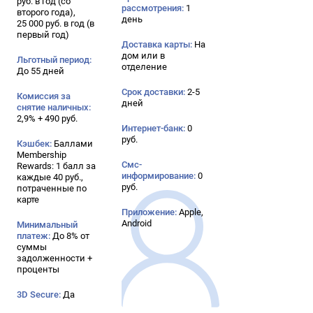
руб. в год (со
рассмотрения:
1
второго года),
день
25 000 руб. в год (в
первый год)
Доставка карты:
На
дом или в
Льготный период:
отделение
До 55 дней
Срок доставки:
2-5
Комиссия за
дней
снятие наличных:
2,9% + 490 руб.
Интернет-банк:
0
руб.
Кэшбек:
Баллами
Membership
Смс-
Rewards: 1 балл за
информирование:
0
каждые 40 руб.,
руб.
потраченные по
карте
Приложение:
Apple,
Android
Минимальный
платеж:
До 8% от
суммы
задолженности +
проценты
3D Secure:
Да