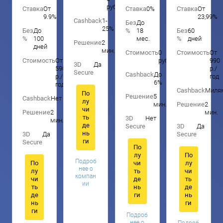
руб.
Ставка
От
Ставка
0%
Ставка
От
9.9%
23,99%
Cashback
1-
Без
До
25%
Без
До
%
18
Без
60
%
100
мес.
%
дней
Решение
2
дней
мин.
Стоимость
0
Стоимость
От
Стоимость
От
руб.
990
3D
Да
590
р./
Secure
Cashback
До
р./
год
6%
год
Cashback
Миля
По
Решение
5
Cashback
Нет
лу
мин.
Решение
2
чи
Решение
2
мин.
ть
3D
Нет
мин.
де
Secure
3D
Да
нь
3D
Да
Secure
ги
Secure
По
лу
По
Подроб
По
чи
лу
нее о
лу
ть
чи
компан
чи
де
ть
ии
ть
нь
де
де
ги
нь
нь
ги
ги
Подроб
нее о
Подроб