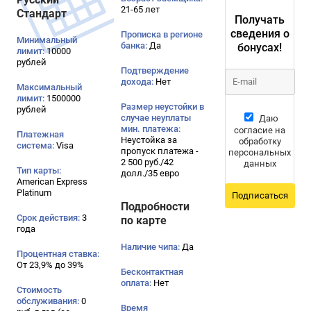
21-65 лет
Стандарт
Получать
сведения о
Прописка в регионе
Минимальный
банка:
Да
бонусах!
лимит:
10000
рублей
Подтверждение
дохода:
Нет
Максимальный
лимит:
1500000
Размер неустойки в
рублей
случае неуплаты
Даю
мин. платежа:
согласие на
Платежная
Неустойка за
обработку
система:
Visa
пропуск платежа -
персональных
2 500 руб./42
данных
Тип карты:
долл./35 евро
American Express
Platinum
Подписаться
Подробности
Срок действия:
3
по карте
года
Наличие чипа:
Да
Процентная ставка:
От 23,9% до 39%
Бесконтактная
оплата:
Нет
Стоимость
обслуживания:
0
Время