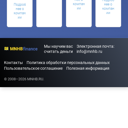
компан
нее о
Подроб
ии
компан
нее о
ии
компан
ии
Мы научим вас
Электронная почта:
считать деньги
info@mnhb.ru
Контакты
Политика обработки персональных данных
Пользовательское соглашение
Полезная информация
© 2008–2026 MNHB.RU.