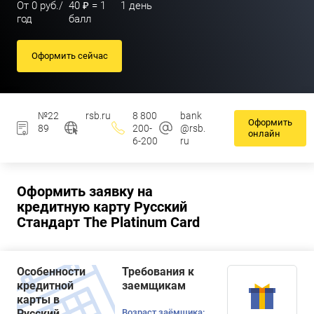
От 0 руб./
40 ₽ = 1
1 день
год
балл
Оформить сейчас
№22
rsb.ru
8 800
bank
Оформить
89
200-
@rsb.
онлайн
6-200
ru
Оформить заявку на
кредитную карту Русский
Стандарт The Platinum Card
Особенности
Требования к
кредитной
заемщикам
карты в
Русский
Возраст заёмщика: