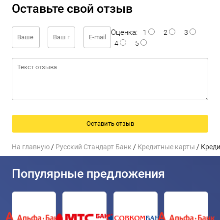
Оставьте свой отзыв
Оценка:
1
2
3
4
5
На главную
/
Русский Стандарт Банк
/
Кредитные карты
/ Креди
Популярные предложения