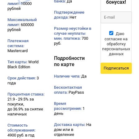
банка:
Да
бонусах!
лимит:
10000
рублей
Подтверждение
дохода:
Нет
Максимальный
лимит:
600000
Размер неустойки в
рублей
случае неуплаты
Даю
мин. платежа:
700
согласие на
Платежная
руб.
обработку
система:
персональных
Mastercard
данных
Подробности
Тип карты:
World
по карте
Black Edition
Подписаться
Наличие чипа:
Да
Срок действия:
3
года
Бесконтактная
оплата:
PayPass
Процентная ставка:
21.9 - 29.5% за
Время
покупки,
рассмотрения:
1
до 36.9% за снятие
день
наличных
Доставка карты:
На
Стоимость
дом или в
обслуживания:
отделение
4900 руб. в год