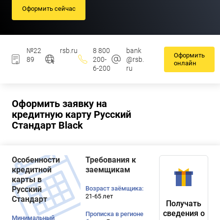
Оформить сейчас
№22
rsb.ru
8 800
bank
Оформить
89
200-
@rsb.
онлайн
6-200
ru
Оформить заявку на
кредитную карту Русский
Стандарт Black
Особенности
Требования к
кредитной
заемщикам
карты в
Русский
Возраст заёмщика:
21-65 лет
Стандарт
Получать
сведения о
Прописка в регионе
Минимальный