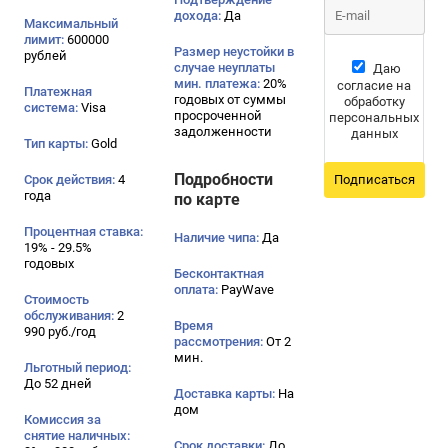
дохода:
Да
Максимальный
лимит:
600000
Размер неустойки в
рублей
случае неуплаты
Даю
мин. платежа:
20%
согласие на
Платежная
годовых от суммы
обработку
система:
Visa
просроченной
персональных
задолженности
данных
Тип карты:
Gold
Подробности
Срок действия:
4
Подписаться
года
по карте
Процентная ставка:
Наличие чипа:
Да
19% - 29.5%
годовых
Бесконтактная
оплата:
PayWave
Стоимость
обслуживания:
2
Время
990 руб./год
рассмотрения:
От 2
мин.
Льготный период:
До 52 дней
Доставка карты:
На
дом
Комиссия за
снятие наличных:
Срок доставки:
До