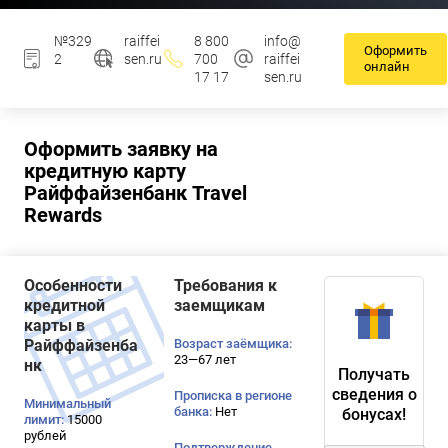
№329
raiffei
8 800
info@
Оформить
2
sen.ru
700
raiffei
онлайн
17 17
sen.ru
Оформить заявку на
кредитную карту
Райффайзенбанк Travel
Rewards
Особенности
Требования к
кредитной
заемщикам
карты в
Райффайзенба
Возраст заёмщика:
23—67 лет
нк
Получать
сведения о
Прописка в регионе
Минимальный
банка:
Нет
бонусах!
лимит:
15000
рублей
Подтверждение