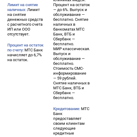
Лимит на снятие
Процент на остаток
наличных:
Лимит
— до 6%. Выпуск и
на снятие
обслуживание —
денежных средств
бесплатно. Снятие
с расчетного счета
наличных в
ИП или ООО
банкоматах МТС
отсутствует.
Банк, ВТБ и
Сбербанк —
бесплатно.
Процент на остаток
МИР классическая.
по счету:
МТС Банк
Выпуск и
начисляет до 6,7%
обслуживание —
на остаток.
бесплатно.
Стоимость СМС-
информирование
— 59 рублей.
Снятие наличных в
МТС Банк, ВТБ и
Сбербанк —
бесплатно.
Кредитование:
МТС
Банк
предоставляет
своим клиентам
следующие
кредитные