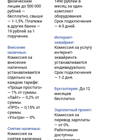
физическим
1490 рублей в
лицам до 500 000
месяц за один
рублей —
комплект
бесплатно, свыше
оборудования.
— 1-1,5%. Платежи
Срок подключения
в другие банки —
— 4-5 дней.
19 рублей за 1
поручение.
Интернет-
эквайринг:
Внесение
Комиссия за услугу
наличных:
интернет-
Комиссия за
эквайринга
внесение
устанавливается
наличных
индивидуально.
устанавливается
Срок подключения
отдельно на
— 1-2 дня.
каждом тарифе:
«Проще простого»
Бухгалтерия:
До 12
— 1% от суммы.
месяцев
«Лайт» — 0,2% от
бесплатно
суммы.
«ПРО» — 0,15% от
Зарплатный проект:
суммы.
Комиссия за
«Ультра» — 0%.
перевод зарплаты
— от 0%.
Снятие наличных:
Работникам
Комиссия за
доступны
снятие наличных
пластиковые