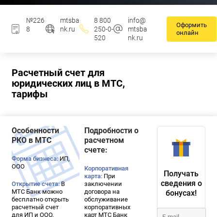
№226
mtsba
8 800
info@
Оформить
8
nk.ru
250-0-
mtsba
онлайн
520
nk.ru
Расчетный счет для
юридических лиц в МТС,
тарифы
Особенности
Подробности о
РКО в МТС
расчетном
счете:
Форма бизнеса:
ИП,
ООО
Корпоративная
Получать
карта:
При
сведения о
Открытие счета:
В
заключении
МТС Банк можно
договора на
бонусах!
бесплатно открыть
обслуживание
расчетный счет
корпоративных
для ИП и ООО.
карт МТС Банк