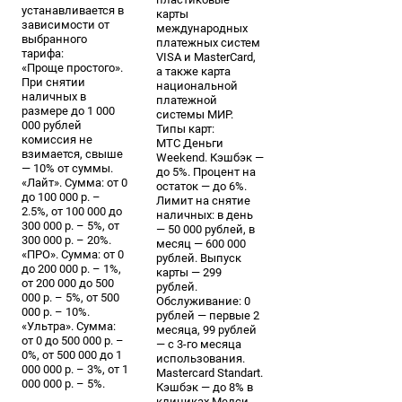
устанавливается в
карты
зависимости от
международных
выбранного
платежных систем
тарифа:
VISA и MasterCard,
«Проще простого».
а также карта
При снятии
национальной
наличных в
платежной
размере до 1 000
системы МИР.
000 рублей
Типы карт:
комиссия не
МТС Деньги
взимается, свыше
Weekend. Кэшбэк —
— 10% от суммы.
до 5%. Процент на
«Лайт». Сумма: от 0
остаток — до 6%.
до 100 000 р. –
Лимит на снятие
2.5%, от 100 000 до
наличных: в день
300 000 р. – 5%, от
— 50 000 рублей, в
300 000 р. – 20%.
месяц — 600 000
«ПРО». Сумма: от 0
рублей. Выпуск
до 200 000 р. – 1%,
карты — 299
от 200 000 до 500
рублей.
000 р. – 5%, от 500
Обслуживание: 0
000 р. – 10%.
рублей — первые 2
«Ультра». Сумма:
месяца, 99 рублей
от 0 до 500 000 р. –
— с 3-го месяца
0%, от 500 000 до 1
использования.
000 000 р. – 3%, от 1
Mastercard Standart.
000 000 р. – 5%.
Кэшбэк — до 8% в
клиниках Медси.