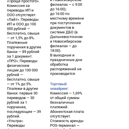
«Проще простого».
филиалах — с 9:00
Комиссия за
до 16:00);
переводы ИП и
до 16:00 по
ООО отсутствует.
местному времени
«Лайт». Переводы
при поступлении
ИП и ООО до 100
документов в
000 рублей —
системе ДБО (в
бесплатно, свыше
Дальневосточном
— от 1,5% до 8%.
и Новосибирском
Платежные
филиалах — до
поручения в другие
18:00).
банки — 89 рублей
В выходные и
за 1 документ.
праздничные дни
«ПРО». Переводы
обработка
физическим
распоряжений не
лицам до 100 000
производится.
рублей —
бесплатно, свыше
— от 1% до 5%.
Торговый
Платежи в другие
эквайринг:
банки: первые 30
Комиссия — 1,69%
переводов — 30
от общей суммы
рублей за 1
безналичных
поручение,
платежей.
последующие — 39
Абонентская плата
рублей.
отсутствует.
«Ультра».
Стоимость аренды
Переводы
POS-терминал —