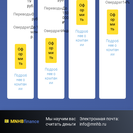
19
Овердрат
14%
Оф
руб.
Переводы
До
ор
150
Переводы
0
ми
Оф
000
руб.
ть
ор
₽
ми
Овердрат
До 1
ть
Овердрат
Индивидуально
Подроб
млн.
нее о
р.
компан
Подроб
Оф
ии
нее о
ор
Оф
компан
ми
ор
ии
ть
ми
ть
Подроб
нее о
Подроб
компан
нее о
ии
компан
ии
Мы научим вас
Электронная почта:
считать деньги
info@mnhb.ru