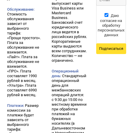
выпускает карты
Visa Business или
Обслуживание:
Mastercard
Стоимость
Даю
Business.
обслуживания
согласие на
Банковский счет
зависит от
обработку
юридического
выбранного
персональных
лица ведется в
тарифа:
данных
российских рублях.
«Проще простого».
Корпоративные
Плата за
карты выдаются
обслуживание не
Подписаться
всем сотрудникам.
взимается.
Количество — не
«Лайт». Плата за
ограничено.
обслуживание не
взимается.
«ПРО». Плата
Операционный
составляет 1990
день:
Стандартный
рублей в месяц.
операционный
«Ультра». Плата
день для
составляет 6990
межбанковских
рублей в месяц.
операций длится:
с 9:30 до 15:00 по
местному времени
Платежи:
Размер
при обработке
комиссии за
платежей на
платежи будет
бумажных
зависеть от
носителях (в
выбранного
Дальневосточном
тарифа:
и Новосибирском