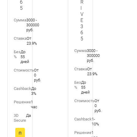
6
R
5
I
V
E
Сумма
3000 -
300000
3
руб.
6
5
Ставка
От
23.9%
Сумма
3000 -
Без
До
300000
%
55
руб.
дней
Ставка
От
Стоимость
От
23.9%
0
руб.
Без
До
%
55
Cashback
До
дней
3%
Стоимость
От
Решение
1
0
час
руб.
3D
Да
Cashback
1-
Secure
10%
Решение
1
П