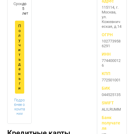
адрес
Срок
до
115114, г.
5
Москва,
лет
ул.
Кожевнич
П
еская, д.14
о
ОГРН
л
у
102773958
ч
6291
и
ИНН
т
ь
774400012
д
6
е
КПП
н
ь
772501001
г
и
БИК
044525135
Подро
SWIFT
бнее о
компа
ALILRUMM
нии
Банк
получате
ля
Кредитные карты