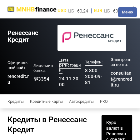
USD
EUR
ЦБ
60,24
ЦБ
60,28
Меню
Ренессанс
Кредит
Электронн
Дата
Телефон:
Официаль
ая почта:
регистраци
Лицензия
ный сайт:
и:
8 800
банка:
consultan
rencredit.r
200-09-
24.11.20
№3354
t@rencred
u
81
00
it.ru
Кредиты
Кредитные карты
Автокредиты
РКО
Кредиты в Ренессанс
Курс
Кредит
валют в
Ренессан
с Кредит