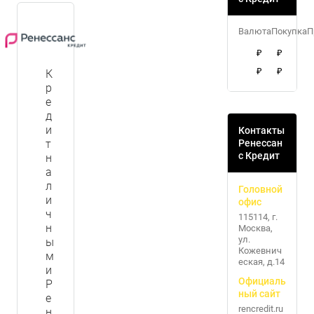
Валюта
Покупка
П
₽
₽
₽
₽
К
р
е
д
и
Контакты
т
Ренессан
с Кредит
н
а
л
Головной
и
офис
ч
115114, г.
н
Москва,
ул.
ы
Кожевнич
м
еская, д.14
и
Официаль
Р
ный сайт
е
rencredit.ru
н