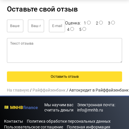
Оставьте свой отзыв
Оценка:
1
2
3
4
5
На главную
/
Райффайзенбанк
/ Автокредит в Райффайзенбанк
Мы научим вас
Электронная почта:
считать деньги
info@mnhb.ru
Контакты
Политика обработки персональных данных
Пользовательское соглашение
Полезная информация