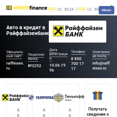
USD
EUR
ЦБ
60,24
ЦБ
60,28
Меню
Авто в кредит в
Райффайзенбанк
Дата
Телефон:
Официаль
Электронн
регистраци
Лицензия
ный сайт:
ая почта:
и:
8 800
банка:
raiffeisen.
info@raiff
700 17
10.06.19
№3292
ru
eisen.ru
17
96
Получать
А
А
А
сведения о
в
в
в